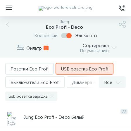
Jung
Eco Profi - Deco
Коллекции
Элементы
Сортировка
Фильтр
1
По умолчанию
ы
Розетки Eco Profi
USB розетка Eco Profi
Выключатели Eco Profi
Диммера Eco Profi
Все
Терморегуляторы Eco Profi
usb розетка зарядка
TV розетки Eco Profi
77
Jung Eco Profi - Deco белый
Телефонные розетки Eco Profi