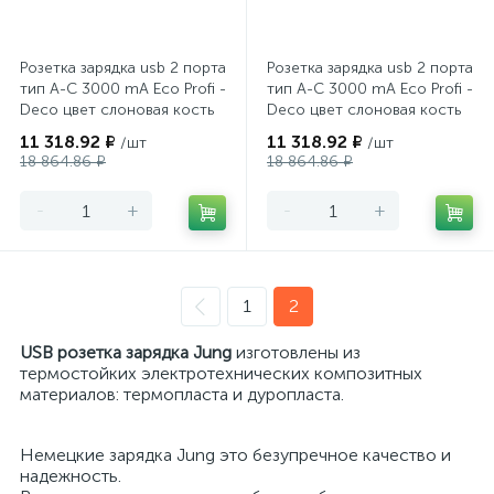
Розетка зарядка usb 2 порта
Розетка зарядка usb 2 порта
тип А-С 3000 mA Eco Profi -
тип А-С 3000 mA Eco Profi -
Deco цвет слоновая кость
Deco цвет слоновая кость
глянцевый
глянцевый
11 318.92 ₽
11 318.92 ₽
/шт
/шт
18 864.86 ₽
18 864.86 ₽
-
+
-
+
1
2
USB розетка зарядка Jung
изготовлены из
термостойких электротехнических композитных
материалов: термопласта и дуропласта.
Немецкие зарядка Jung это безупречное качество и
надежность.