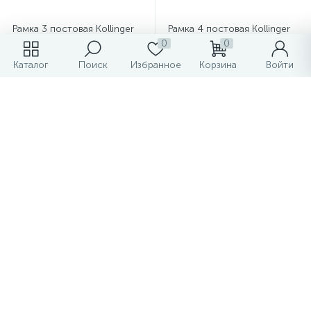
Рамка 3 постовая Kollinger
Рамка 4 постовая Kollinger
Eleganz алюминий
Eleganz алюминий
0
0
Каталог
Поиск
Избранное
Корзина
Войти
1 757 ₽
2 703 ₽
/шт
/шт
-
+
-
+
Показать больше товаров
1
2
3
4
5
...
32
33
Рейтинг