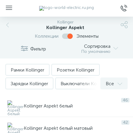
Kollinger
Kollinger Aspekt
Коллекции
Элементы
Сортировка
Фильтр
По умолчанию
ы
Рамки Kollinger
Розетки Kollinger
Зарядки Kollinger
Выключатели Kollinger
Все
Диммера Kollinger
Диммера Kollinger Eclipse
46
Kollinger Aspekt белый
Мультимедиа Kollinger
42
Подсветка ступенек Kollinger
Kollinger Aspekt белый матовый