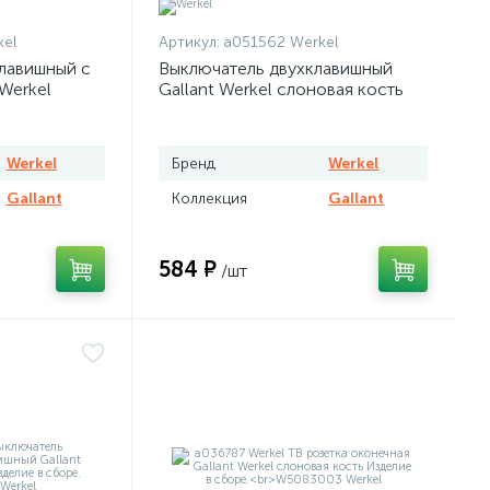
el
Артикул:
a051562 Werkel
лавишный с
Выключатель двухклавишный
Werkel
Gallant Werkel слоновая кость
Werkel
Бренд
Werkel
Gallant
Коллекция
Gallant
584 ₽
/шт