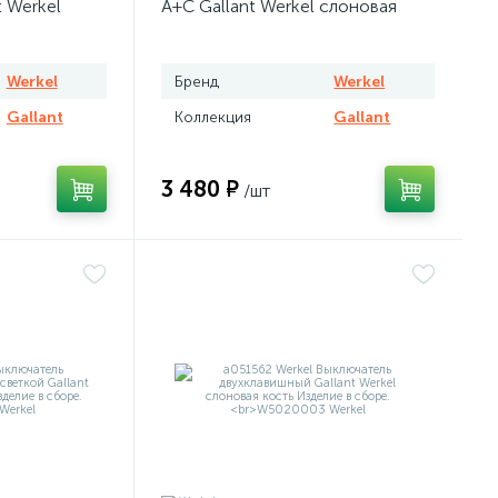
 Werkel
A+C Gallant Werkel слоновая
кость
Werkel
Бренд
Werkel
Gallant
Коллекция
Gallant
3 480 ₽
/шт