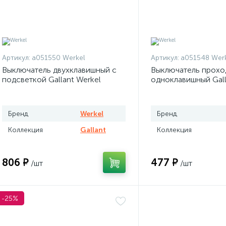
Артикул:
a051550 Werkel
Артикул:
a051548 Werk
Выключатель двухклавишный с
Выключатель прохо
подсветкой Gallant Werkel
одноклавишный Gall
слоновая кость
слоновая кость
Бренд
Werkel
Бренд
Коллекция
Gallant
Коллекция
806 ₽
477 ₽
/шт
/шт
-25%