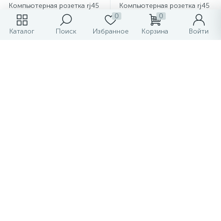
Компьютерная розетка rj45
Компьютерная розетка rj45
двойная UTP cat 5e IEK Brite
двойная UTP cat 6e IEK Brite
0
0
бежевая
бежевая
Каталог
Поиск
Избранное
Корзина
Войти
1 739.49 ₽
3 478.99 ₽
/шт
/шт
-
+
-
+
Показать больше товаров
1
2
3
4
Рейтинг