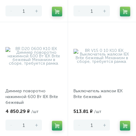
-
+
-
+
Диммер поворотно
Выключатель жалюзи IEK
нажимной 600 Вт IEK Brite
Brite бежевый
бежевый
4 850.29 ₽
513.81 ₽
/шт
/шт
-
+
-
+