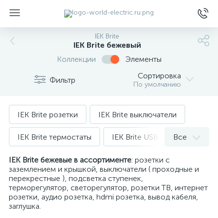
IEK Brite
IEK Brite бежевый
Коллекции
Элементы
Сортировка
Фильтр
По умолчанию
ы
IEK Brite розетки
IEK Brite выключатели
IEK Brite термостаты
IEK Brite USB зарядка
Все
IEK Brite светорегуляторы
IEK Brite бежевые
в ассортименте
: розетки с
заземлением и крышкой, выключатели ( проходные и
перекрестные ), подсветка ступенек,
IEK Brite интернет розетки
терморегулятор, светорегулятор, розетки ТВ, интернет
розетки, аудио розетка, hdmi розетка, вывод кабеля,
IEK Brite подсветка
заглушка.