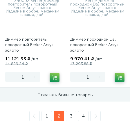
Диммер повторитель
Диммер проходной Dali
поворотный Berker Arsys
поворотный Berker Arsys
золото
золото
11 121.93 ₽
9 970.41 ₽
/шт
/шт
14 829.24 ₽
13 293.88 ₽
-
+
-
+
Показать больше товаров
1
2
3
4