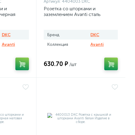
C
Артикул:
4404003 DKC
и и
Розетка со шторками и
 черная
заземлением Avanti сталь
DKC
Бренд
DKC
Avanti
Коллекция
Avanti
630.70 ₽
/шт