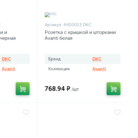
C
Артикул:
4400013 DKC
и и
Розетка с крышкой и шторками
 черная
Avanti белая
DKC
Бренд
DKC
Avanti
Коллекция
Avanti
768.94 ₽
/шт