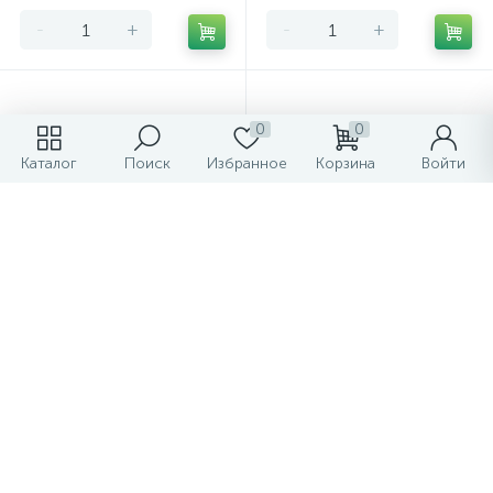
-
+
-
+
0
0
Каталог
Поиск
Избранное
Корзина
Войти
32 Ампер 2P выключатели
40 Ампер 2P выключатели
нагрузки ABB SD202
нагрузки ABB SD202
2 662.83 ₽
3 944.87 ₽
/шт
/шт
-
+
-
+