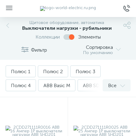
Щитовое оборудование, автоматика
Выключатели нагрузки - рубильники
Коллекции
Элементы
Сортировка
Фильтр
По умолчанию
ы
Полюс 1
Полюс 2
Полюс 3
Полюс 4
ABB Basic M
ABB SD200
Все
ABB SHD200
DEKraft ВН 102
Болгария
Китай