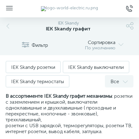
IEK Skandy
IEK Skandy графит
Сортировка
Фильтр
По умолчанию
ы
IEK Skandy розетки
IEK Skandy выключатели
IEK Skandy термостаты
Все
IEK Skandy USB зарядка
В ассортименте IEK Skandy графит механизмы
: розетки
с заземлением и крышкой, выключатели
одноклавишные и двухклавишные ( проходные и
IEK Skandy интернет розетки
перекрестные, кнопочные - звонковые),
трехклавишный,
IEK Skandy подсветка
розетки с USB зарядкой, терморегуляторы, розетки ТВ,
интернет розетки, вывод кабеля, заглушка.
IEK Skandy датчики движения