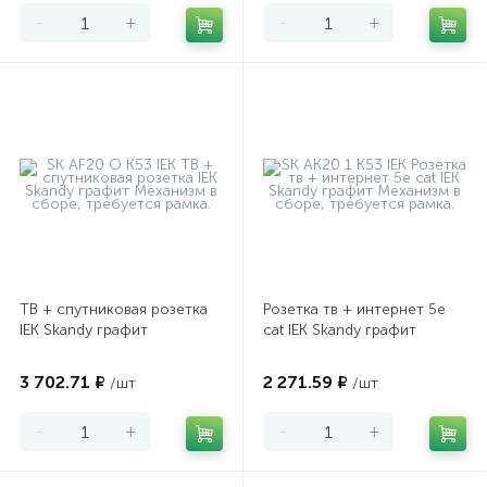
-
+
-
+
ТВ + спутниковая розетка
Розетка тв + интернет 5e
IEK Skandy графит
cat IEK Skandy графит
3 702.71 ₽
2 271.59 ₽
/шт
/шт
-
+
-
+