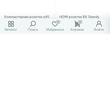
Компьютерная розетка rj45
HDMI розетка IEK Skandy
двойная UTP cat 6 IEK
графит
0
0
Skandy графит
Каталог
Поиск
Избранное
Корзина
Войти
3 649.25 ₽
2 657.64 ₽
/шт
/шт
-
+
-
+
Показать больше товаров
1
2
3
4
Рейтинг