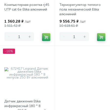
Компьютерная розетка rj45
Терморегулятор теплого
UTP cat 6e Etika алюминий
пола механический Etika
алюминий
1 360.28 ₽
9 556.75 ₽
/шт
/шт
1 511.42 ₽
10 618.61 ₽
-
+
-
+
-10%
Датчик движения Etika
инфракрасный 180 ° 8