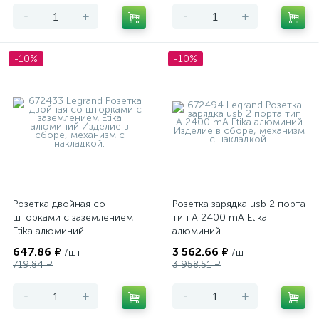
-
+
-
+
-10%
-10%
Розетка двойная со
Розетка зарядка usb 2 порта
шторками с заземлением
тип А 2400 mA Etika
Etika алюминий
алюминий
647.86 ₽
3 562.66 ₽
/шт
/шт
719.84 ₽
3 958.51 ₽
-
+
-
+