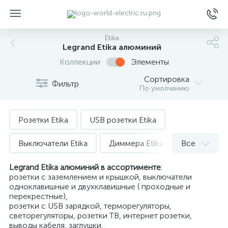
Etika
Legrand Etika алюминий
Коллекции
Элементы
Сортировка
Фильтр
По умолчанию
ы
Розетки Etika
USB розетки Etika
Выключатели Etika
Диммера Etika
Все
TV розетки Etika
Датчики движения Etika
Legrand Etika алюминий в ассортименте
:
розетки с заземлением и крышкой, выключатели
одноклавишные и двухклавишные ( проходные и
Компьютерные розетки Etika
перекрестные),
розетки с USB зарядкой, терморегуляторы,
Телефонные розетки Etika
Вывод кабеля Etika
светорегуляторы, розетки ТВ, интернет розетки,
выводы кабеля, заглушки.