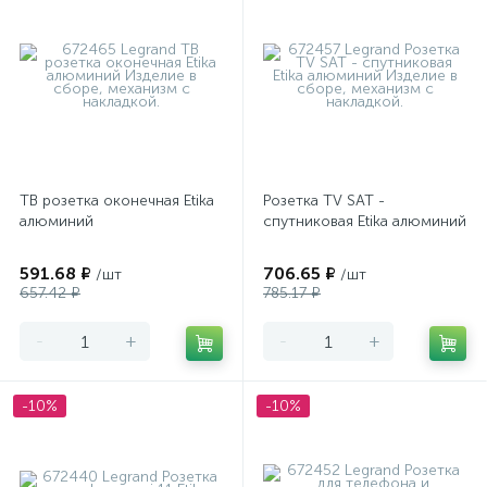
ТВ розетка оконечная Etika
Розетка TV SAT -
алюминий
спутниковая Etika алюминий
591.68 ₽
706.65 ₽
/шт
/шт
657.42 ₽
785.17 ₽
-
+
-
+
-10%
-10%