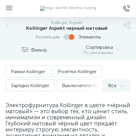
Kollinger Aspekt
Kollinger Aspekt черный матовый
Коллекции
Элементы
Сортировка
Фильтр
По умолчанию
ы
Рамки Kollinger
Розетки Kollinger
Зарядки Kollinger
Выключатели Kollinger
Все
Диммера Kollinger
Диммера Kollinger Eclipse
Электрофурнитура Kollinger в цвете «чёрный
матовый» — это выбор тех, кто ценит стиль,
Мультимедиа Kollinger
минимализм и современный дизайн.
Глубокий матовый чёрный цвет придаёт
Подсветка ступенек Kollinger
интерьеру строгую элегантность,
акцентирует внимание на деталях и