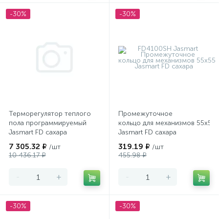
-30%
-30%
Терморегулятор теплого
Промежуточное
пола программируемый
кольцо для механизмов 55х55
Jasmart FD сахара
Jasmart FD сахара
7 305.32 ₽
319.19 ₽
/шт
/шт
10 436.17 ₽
455.98 ₽
-
+
-
+
-30%
-30%