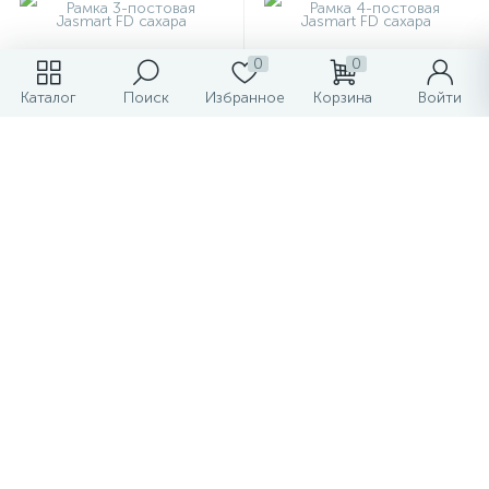
0
0
Каталог
Поиск
Избранное
Корзина
Войти
Рамка 3-постовая Jasmart
Рамка 4-постовая Jasmart
FD сахара
FD сахара
788.83 ₽
1 021.60 ₽
/шт
/шт
1 126.90 ₽
1 459.43 ₽
-
+
-
+
Показать больше товаров
1
2
3
4