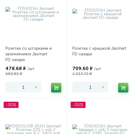
Розетка со шторками и
Розетка с крышкой Jasmart
заземлением Jasmart
FD сахара
FD сахара
478.68 ₽
709.60 ₽
/шт
/шт
683.83 ₽
1 013.72 ₽
-
+
-
+
-30%
-30%