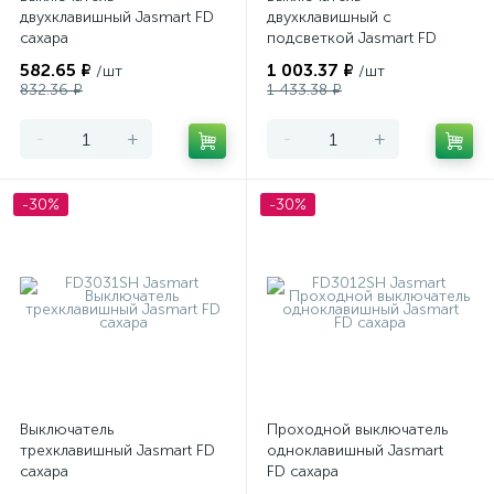
двухклавишный Jasmart FD
двухклавишный с
сахара
подсветкой Jasmart FD
сахара
582.65 ₽
1 003.37 ₽
/шт
/шт
832.36 ₽
1 433.38 ₽
-
+
-
+
-30%
-30%
Выключатель
Проходной выключатель
трехклавишный Jasmart FD
одноклавишный Jasmart
сахара
FD сахара