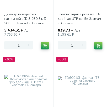
Диммер поворотно
Компьютерная розетка rj45
нажимной LED 3-250 Вт, 3-
двойная UTP cat 5e Jasmart
500 Вт Jasmart FD сахара
FD сахара
5 434.31 ₽
839.73 ₽
/шт
/шт
7 763.30 ₽
1 199.61 ₽
-
+
-
+
-30%
-30%