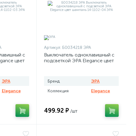
А
Артикул:
Б0034218 ЭРА
лавишный с
Выключатель одноклавишный с
gance цвет
подсветкой ЭРА Elegance цвет
шампань
ЭРА
Бренд
ЭРА
Elegance
Коллекция
Elegance
499.92 ₽
/шт