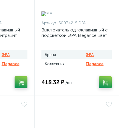
А
Артикул:
Б0034215 ЭРА
лавишный
Выключатель одноклавишный с
антрацит
подсветкой ЭРА Elegance цвет
белый
ЭРА
Бренд
ЭРА
Elegance
Коллекция
Elegance
418.32 ₽
/шт