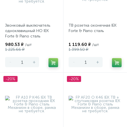
Звонковый выключатель
ТВ розетка оконечная IEK
одноклавишный НО IEK
Forte & Piano сталь
Forte & Piano сталь
980.53 ₽
1 119.60 ₽
/шт
/шт
1 225.66 ₽
1 399.50 ₽
-
+
-
+
-20%
-20%