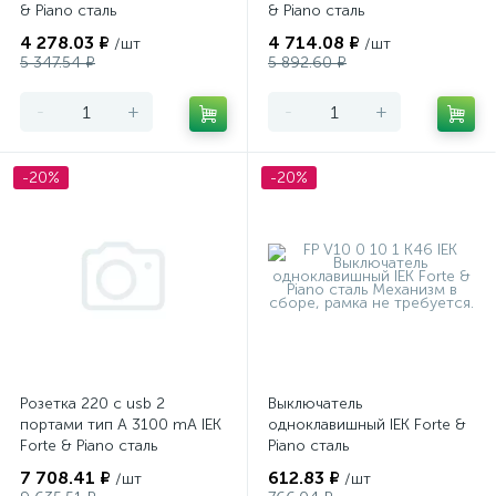
& Piano сталь
& Piano сталь
4 278.03 ₽
4 714.08 ₽
/шт
/шт
5 347.54 ₽
5 892.60 ₽
-
+
-
+
-20%
-20%
Розетка 220 с usb 2
Выключатель
портами тип А 3100 mA IEK
одноклавишный IEK Forte &
Forte & Piano сталь
Piano сталь
7 708.41 ₽
612.83 ₽
/шт
/шт