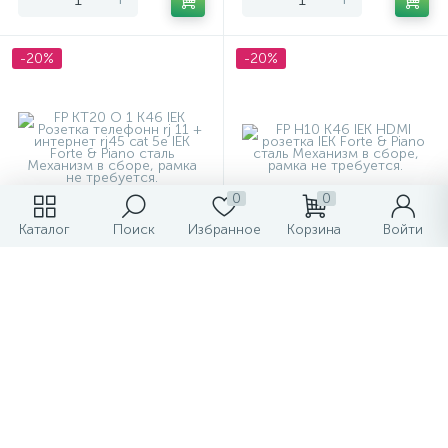
-20%
-20%
0
0
Каталог
Поиск
Избранное
Корзина
Войти
Розетка телефонн rj 11 +
HDMI розетка IEK Forte &
интернет rj45 cat 5e IEK
Piano сталь
Forte & Piano сталь
1 649.93 ₽
2 357.04 ₽
/шт
/шт
2 062.41 ₽
2 946.30 ₽
-
+
-
+