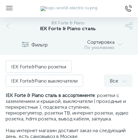
IEK Forte & Piano
IEK Forte & Piano сталь
Сортировка
Фильтр
По умолчанию
ы
IEK Forte&Piano розетки
IEK Forte&Piano выключатели
Все
IEK Forte&Piano USB зарядка
IEK Forte & Piano сталь
в ассортименте
: розетки с
заземлением и крышкой, выключатели ( проходные и
перекрестные ), подсветка ступенек,
IEK Forte&Piano термостаты
терморегулятор, розетки ТВ, интернет розетки, аудио
розетка, hdmi розетка, вывод кабеля, заглушка.
IEK Forte&Piano интернет розетки
Наш интернет магазин доставит заказ на следующий
день, есть самовывоз в Москве.
IEK Forte&Piano подсветка