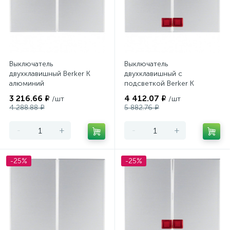
Выключатель
Выключатель
двухклавишный Berker K
двухклавишный с
алюминий
подсветкой Berker K
алюминий
3 216.66 ₽
4 412.07 ₽
/шт
/шт
4 288.88 ₽
5 882.76 ₽
-
+
-
+
-25%
-25%