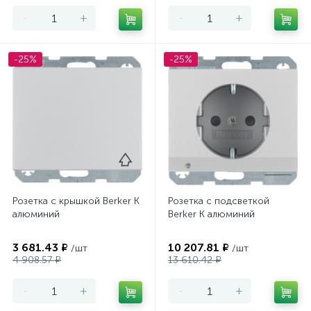
-
+
-
+
-25%
-25%
Розетка с крышкой Berker K
Розетка с подсветкой
алюминий
Berker K алюминий
3 681.43 ₽
10 207.81 ₽
/шт
/шт
4 908.57 ₽
13 610.42 ₽
-
+
-
+