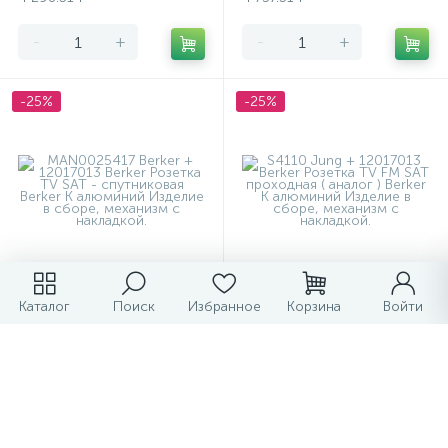
-
+
-
+
-25%
-25%
Розетка TV SAT -
Розетка TV FM SAT
Каталог
Поиск
Избранное
Корзина
Войти
спутниковая Berker K
проходная ( аналог ) Berker
алюминий
K алюминий
3 606.98 ₽
4 013.48 ₽
/шт
/шт
4 809.31 ₽
5 351.31 ₽
-
+
-
+