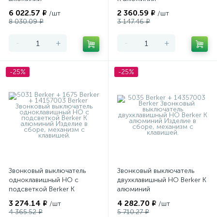
6 022.57 ₽
2 360.59 ₽
/шт
/шт
8 030.09 ₽
3 147.46 ₽
-
+
-
+
-25%
-25%
Звонковый выключатель
Звонковый выключатель
одноклавишный НО с
двухклавишный НО Berker K
подсветкой Berker K
алюминий
алюминий
3 274.14 ₽
4 282.70 ₽
/шт
/шт
4 365.52 ₽
5 710.27 ₽