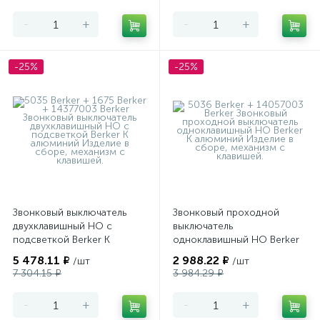
-
+
-
+
-25%
-25%
Звонковый выключатель
Звонковый проходной
двухклавишный НО с
выключатель
подсветкой Berker K
одноклавишный НО Berker
алюминий
K алюминий
5 478.11 ₽
2 988.22 ₽
/шт
/шт
7 304.15 ₽
3 984.29 ₽
-
+
-
+