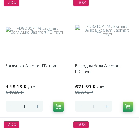
-30%
-30%
Заглушка Jasmart FD тауп
Вывод кабеля Jasmart
FD тауп
448.13 ₽
671.59 ₽
/шт
/шт
640.18 ₽
959.41 ₽
-
+
-
+
-30%
-30%