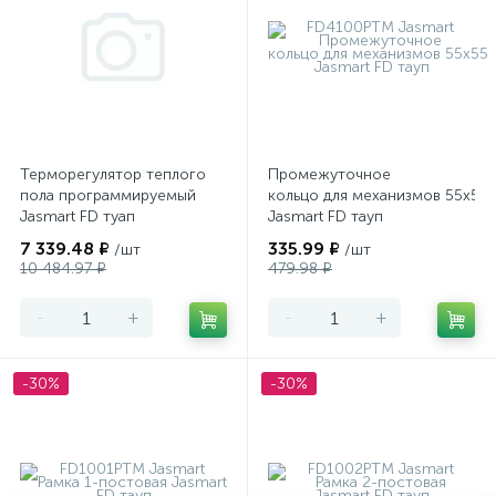
Терморегулятор теплого
Промежуточное
пола программируемый
кольцо для механизмов 55х55
Jasmart FD туап
Jasmart FD тауп
7 339.48 ₽
335.99 ₽
/шт
/шт
10 484.97 ₽
479.98 ₽
-
+
-
+
-30%
-30%