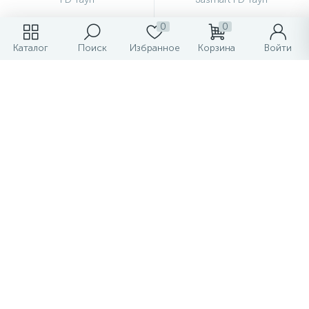
0
0
Каталог
Поиск
Избранное
Корзина
Войти
Рамка 1-постовая Jasmart
Рамка 2-постовая Jasmart
FD тауп
FD тауп
205.83 ₽
437.28 ₽
/шт
/шт
294.05 ₽
624.68 ₽
-
+
-
+
Показать больше товаров
1
2
3
4
Рейтинг