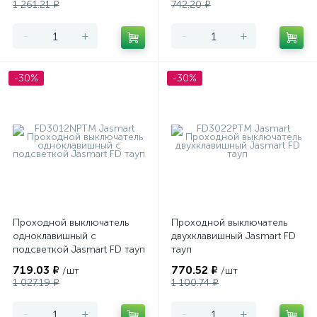
1 261.21 ₽
742.20 ₽
-
+
-
+
-30%
-30%
Проходной выключатель
Проходной выключатель
одноклавишный с
двухклавишный Jasmart FD
подсветкой Jasmart FD тауп
тауп
719.03 ₽
770.52 ₽
/шт
/шт
1 027.19 ₽
1 100.74 ₽
-
+
-
+