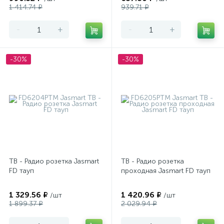
1 414.74 ₽
939.71 ₽
-
+
-
+
-30%
-30%
ТВ - Радио розетка Jasmart
ТВ - Радио розетка
FD тауп
проходная Jasmart FD тауп
1 329.56 ₽
1 420.96 ₽
/шт
/шт
1 899.37 ₽
2 029.94 ₽