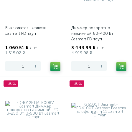
Выключатель жалюзи
Диммер поворотно
Jasmart FD тауп
нажимной 60-400 Вт
Jasmart FD тауп
1 060.51 ₽
3 443.99 ₽
/шт
/шт
1 515.02 ₽
4 919.98 ₽
-
+
-
+
-30%
-30%