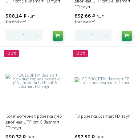
UTP cat 5e Jasmart FD туап
двойная UTP cat 5e Jasmart
FD тауп
908.14 ₽
892.66 ₽
/шт
/шт
1 297.35 ₽
1 275.23 ₽
-
+
-
+
-30%
-30%
Компьютерная розетка rj45
ТВ розетка Jasmart FD тауп
двойная UTP cat 6 Jasmart
FD тауп
990.32 ₽
657.80 ₽
/шт
/шт