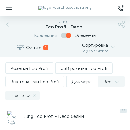
Jung
Eco Profi - Deco
Коллекции
Элементы
Сортировка
Фильтр
1
По умолчанию
ы
Розетки Eco Profi
USB розетка Eco Profi
Выключатели Eco Profi
Диммера Eco Profi
Все
Терморегуляторы Eco Profi
ТВ розетки
TV розетки Eco Profi
77
Jung Eco Profi - Deco белый
Телефонные розетки Eco Profi