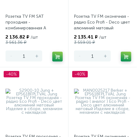
Розетка TV FM SAT
Розетка TV FM оконечная -
проходная -
радио Eco Profi - Deco цвет
комбинированная A
алюминий матовый
Creation - A500 цвет белый
2 136.82 ₽
2 135.41 ₽
/шт
/шт
глянцевый
3 561.36 ₽
3 559.01 ₽
-
+
-
+
-40%
-40%
Розетка TV FM проходная -
Розетка TV FM оконечная -