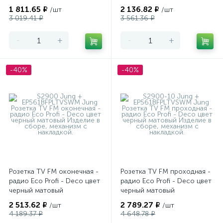
- Deco цвет слоновая кость
- Deco цвет слоновая кость
1 811.65 ₽
2 136.82 ₽
/шт
/шт
глянцевый
глянцевый
3 019.41 ₽
3 561.36 ₽
-
+
-
+
-40%
-40%
Розетка TV FM оконечная -
Розетка TV FM проходная -
радио Eco Profi - Deco цвет
радио Eco Profi - Deco цвет
черный матовый
черный матовый
2 513.62 ₽
2 789.27 ₽
/шт
/шт
4 189.37 ₽
4 648.78 ₽