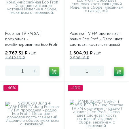
Розетка TV FM SAT
Розетка TV FM оконечная -
проходная -
радио Eco Profi - Deco цвет
комбинированная Eco Profi
слоновая кость глянцевый
- Deco цвет антрацит
2 767.31 ₽
1 504.91 ₽
/шт
/шт
матовый
4 612.19 ₽
2 508.18 ₽
-
+
-
+
-40%
-40%