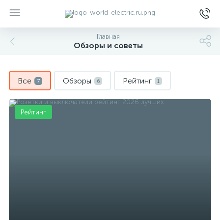
Главная
Обзоры и советы
Все
Обзоры
Рейтинг
7
6
1
ы
Рейтинг