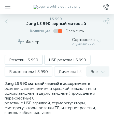
LS 990
Jung LS 990 черный матовый
Коллекции
Элементы
Сортировка
Фильтр
По умолчанию
ы
Розетки LS 990
USB розетка LS 990
Выключатели LS 990
Диммера LS 990
Все
Терморегуляторы LS 990
TV LS 990
Jung LS 990 матовый черный в ассортименте
:
розетки с заземлением и крышкой, выключатели
одноклавишные и двухклавишные ( проходные и
Телефонные розетки LS 990
перекрестные),
розетки с USB зарядкой, терморегуляторы,
Компьютерные розетки LS 990
светорегуляторы, розетки ТВ, интернет розетки,
выводы кабеля, заглушки.