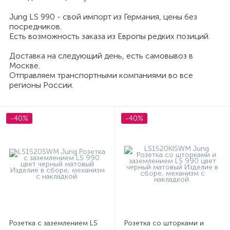
Жалюзи - рольставни LS 990
Jung LS 990 - свой импорт из Германия, цены без
посредников.
Мультимедийные розетки LS 990
Есть возможность заказа из Европы редких позиций.
Доставка на следующий день, есть самовывоз в
Датчики движения LS 990
Заглушки LS 990
Москве.
Отправляем транспортными компаниями во все
Вывод кабеля LS 990
регионы России.
-40%
-40%
Розетка с заземлением LS
Розетка со шторками и