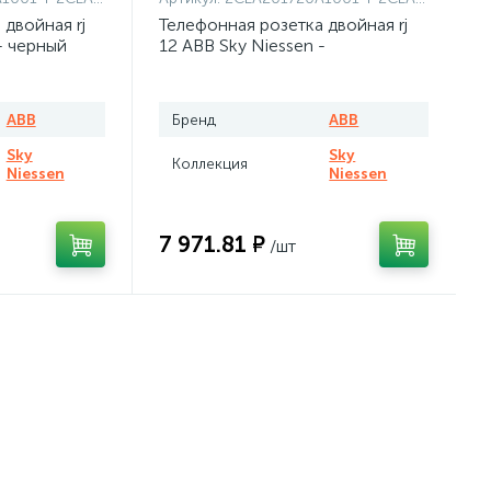
двойная rj
Телефонная розетка двойная rj
- черный
12 ABB Sky Niessen -
нержавеющая сталь
ABB
Бренд
ABB
Sky
Sky
Коллекция
Niessen
Niessen
7 971.81 ₽
/шт