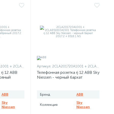
+ 2CLA851810A1301
Артикул:
2CLA201720A1001 + 2CLA851810A1501
rj 12 ABB
Телефонная розетка rj 12 ABB Sky
бряный
Niessen - черный бархат
ABB
Бренд
ABB
Sky
Sky
Коллекция
Niessen
Niessen