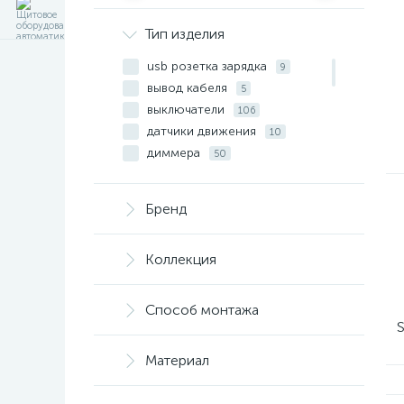
Тип изделия
usb розетка зарядка
9
вывод кабеля
5
выключатели
106
датчики движения
10
диммера
50
жалюзи
14
заглушки
5
Бренд
компьютерные розети
20
механизмы
25
Коллекция
мультимедиа
50
накладки - клавиши
146
радио
5
Способ монтажа
рамки
S
42
розетки
31
Материал
таймеры
10
ТВ розетки
25