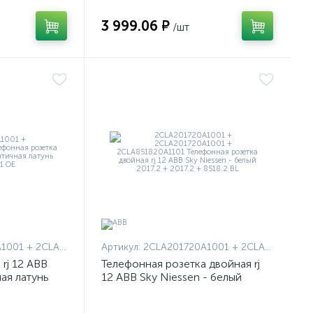
3 999.06 ₽
/шт
+ 2CLA851810A1201
Артикул:
2CLA201720A1001 + 2CLA201720A1001 + 2CLA851820A1101
rj 12 ABB
Телефонная розетка двойная rj
ная латунь
12 ABB Sky Niessen - белый