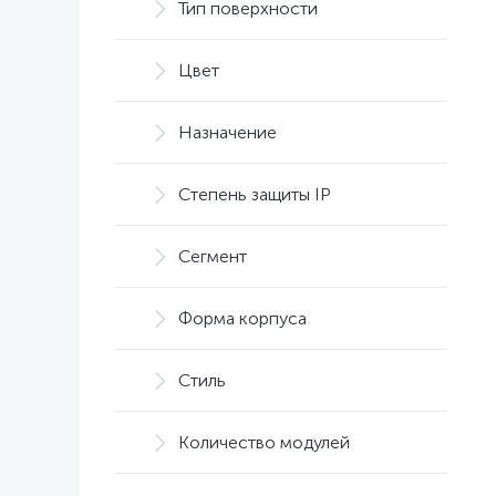
Тип поверхности
телефон + интернет
10
телефонные розетки
10
терморегуляторы
5
Цвет
Назначение
Степень защиты IP
Сегмент
Форма корпуса
Стиль
Количество модулей