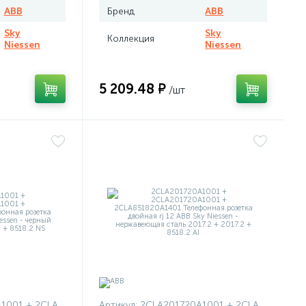
ABB
Бренд
ABB
Sky
Sky
Коллекция
Niessen
Niessen
5 209.48 ₽
/шт
20A1001 + 2CLA851820A1501
Артикул:
2CLA201720A1001 + 2CLA201720A1001 + 2CLA851820A1401