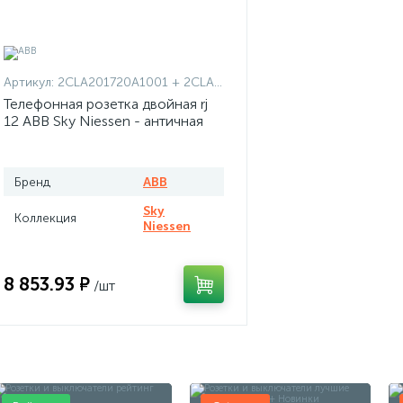
Артикул:
2CLA201720A1001 + 2CLA201720A1001 + 2CLA851820A1201
Телефонная розетка двойная rj
12 ABB Sky Niessen - античная
латунь
Бренд
ABB
Sky
Коллекция
Niessen
8 853.93 ₽
/шт