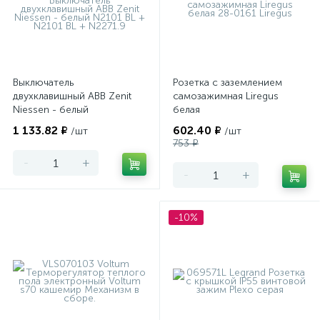
Выключатель
Розетка с заземлением
двухклавишный ABB Zenit
самозажимная Liregus
Niessen - белый
белая
1 133.82 ₽
602.40 ₽
/шт
/шт
753 ₽
-
+
-
+
-10%