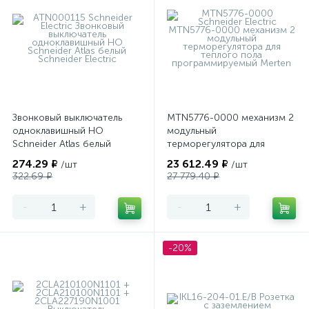
Звонковый выключатель
MTN5776-0000 механизм 2
одноклавишный НО
модульный
Schneider Atlas белый
терморегулятора для
теплого пола
274.29 ₽
23 612.49 ₽
/шт
/шт
программируемый Merten
322.69 ₽
27 779.40 ₽
-
+
-
+
-20%