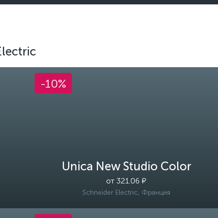
lectric
-10%
Unica New Studio Color
от 321.06 ₽
Schneider Electric, Франция