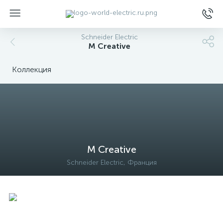
Schneider Electric
M Creative
Коллекция
ы
M Creative
Schneider Electric, Франция