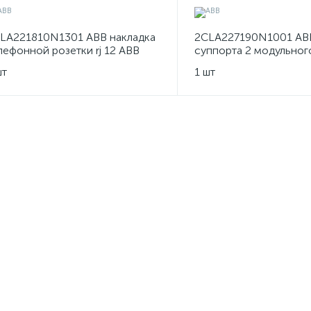
LA221810N1301 ABB накладка
2CLA227190N1001 AB
лефонной розетки rj 12 ABB
суппорта 2 модульног
nit Niessen - серебряный
Niessen
шт
1 шт