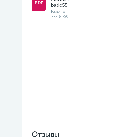
basic55
Размер:
775.6 Кб
Отзывы