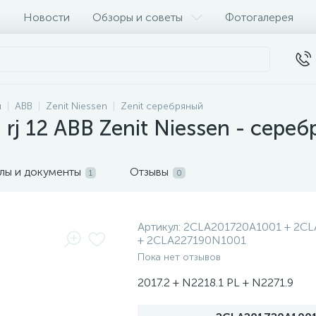
Новости
Обзоры и советы
Фотогалерея
и
ABB
Zenit Niessen
Zenit серебряный
rj 12 ABB Zenit Niessen - сере
лы и документы
Отзывы
1
0
Артикул:
2CLA201720A1001 + 2C
+ 2CLA227190N1001
Пока нет отзывов
2017.2 + N2218.1 PL + N2271.9