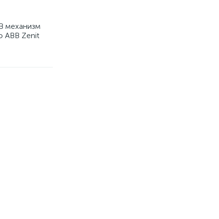
B механизм
о ABB Zenit