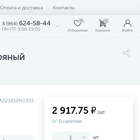
Оплата и доставка
Контакты
0
0
624-58-44
8 (964)
ПН-ПТ 9:00-19:00
Избранное
Корзина
Войти
бряный
LA221810N1301
2 917.75 ₽
/шт
В наличии
-
+
шт