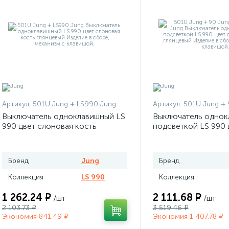
Артикул:
501U Jung + LS990 Jung
Артикул:
501U Jung + 90 Jun
Выключатель одноклавишный LS
Выключатель однок
990 цвет слоновая кость
подсветкой LS 990 
глянцевый
слоновая кость гля
Бренд
Jung
Бренд
Коллекция
LS 990
Коллекция
1 262.24 ₽
2 111.68 ₽
/шт
/шт
2 103.73 ₽
3 519.46 ₽
Экономия 841.49 ₽
Экономия 1 407.78 ₽