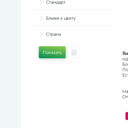
Стандарт
Ближе к цвету
Страна
Показать
Вы
од
Бо
По
Ес
На
От