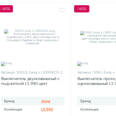
-40%
-40%
Артикул:
505U5 Jung + LS995KO5 Jung
Артикул:
506U Jung +
Выключатель двухклавишный с
Выключатель прохо
подсветкой LS 990 цвет
одноклавишный LS 
слоновая кость глянцевый
слоновая кость гля
Бренд
Jung
Бренд
Коллекция
LS 990
Коллекция