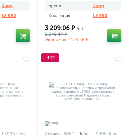
Jung
Бренд
Jung
LS 990
Коллекция
LS 990
3 209.06 ₽
/шт
5 348.44 ₽
Экономия 2 139.38 ₽
-40%
+ LS995 Jung
Артикул:
506TU Jung + LS990 Jung