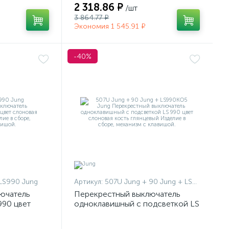
2 318.86 ₽
/шт
3 864.77 ₽
Экономия 1 545.91 ₽
-40%
LS990 Jung
Артикул:
507U Jung + 90 Jung + LS990KO5 Jung
ючатель
Перекрестный выключатель
990 цвет
одноклавишный с подсветкой LS
нцевый
990 цвет слоновая кость
глянцевый