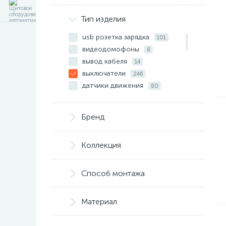
Тип изделия
usb розетка зарядка
101
видеодомофоны
8
вывод кабеля
14
выключатели
246
датчики движения
80
диммера
154
жалюзи
28
Бренд
заглушки
14
компьютерные розети
30
Коллекция
мультимедиа
117
рамки
200
регуляторый вращения
14
Способ монтажа
розетки
58
ТВ + интернет
1
Материал
ТВ розетки
96
телефонные розетки
30