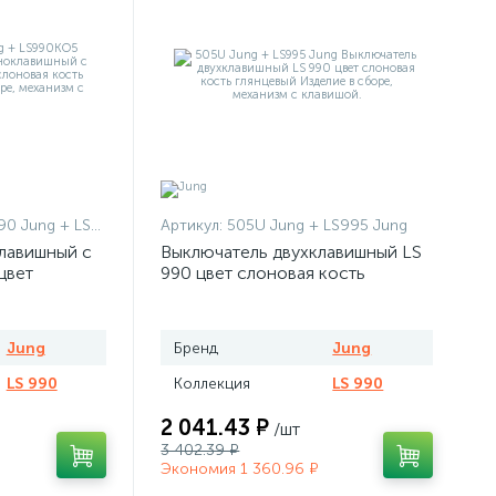
g + LS990KO5 Jung
Артикул:
505U Jung + LS995 Jung
лавишный с
Выключатель двухклавишный LS
цвет
990 цвет слоновая кость
нцевый
глянцевый
Jung
Бренд
Jung
LS 990
Коллекция
LS 990
2 041.43 ₽
/шт
3 402.39 ₽
Экономия 1 360.96 ₽