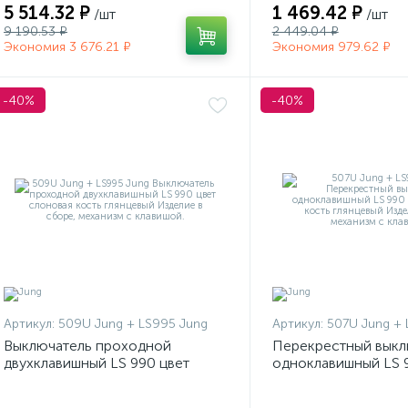
5 514.32 ₽
1 469.42 ₽
/шт
/шт
9 190.53 ₽
2 449.04 ₽
Экономия 3 676.21 ₽
Экономия 979.62 ₽
-40%
-40%
Артикул:
509U Jung + LS995 Jung
Артикул:
507U Jung + 
Выключатель проходной
Перекрестный выкл
двухклавишный LS 990 цвет
одноклавишный LS 
слоновая кость глянцевый
слоновая кость гля