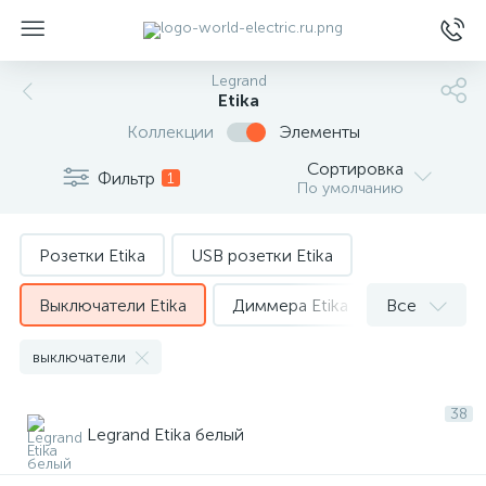
Legrand
Etika
Коллекции
Элементы
Сортировка
Фильтр
1
По умолчанию
ы
Розетки Etika
USB розетки Etika
Выключатели Etika
Диммера Etika
Все
TV розетки Etika
Датчики движения Etika
выключатели
Компьютерные розетки Etika
38
Legrand Etika белый
Телефонные розетки Etika
Вывод кабеля Etika