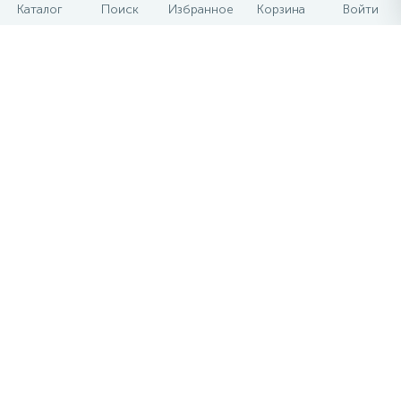
Каталог
Поиск
Избранное
Корзина
Войти
Кабель нагревательный в
Кабель нагревательный в
стяжку Teploluxe Tropix
стяжку Teploluxe Tropix
ТЛБЭ 1400 Вт
ТЛБЭ 2000 Вт
13 090 ₽
17 890 ₽
/шт
/шт