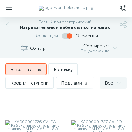
Теплый пол электрический
Нагревательный кабель в пол на лагах
Коллекции
Элементы
Сортировка
Фильтр
По умолчанию
ы
В пол на лагах
В стяжку
Кровли - ступени
Под ламинат
Все
Под плитку
Общие помещения
Уличный
Экранированный
CALEO
Ergert
Green Box
Teploluxe
Veria