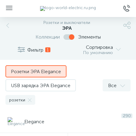
Розетки и выключатели
ЭРА
Коллекции
Элементы
Сортировка
Фильтр
1
По умолчанию
ы
Розетки ЭРА Elegance
USB зарядка ЭРА Elegance
Все
Выключатели ЭРА Elegance
розетки
Диммера ЭРА Elegance
HDMI ЭРА Elegance
290
Elegance
Датчик движения ЭРА Elegance