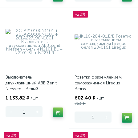
-20%
Выключатель
Розетка с заземлением
двухклавишный ABB Zenit
самозажимная Liregus
Niessen - белый
белая
1 133.82 ₽
602.40 ₽
/шт
/шт
753 ₽
-
+
-
+
-20%
-20%