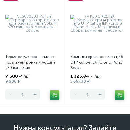
Терморегулятор теплого
Компьютерная розетка rj45
пола электронный Voltum
UTP cat 5e IEK Forte & Piano
s70 кашемир
белая
7 600 ₽
1 325.84 ₽
/шт
/шт
9 500 ₽
1 657.30 ₽
-
+
-
+
Нужна консультация? Задайте