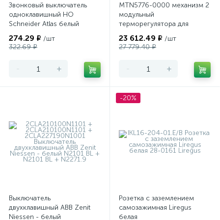
Звонковый выключатель
MTN5776-0000 механизм 2
одноклавишный НО
модульный
Schneider Atlas белый
терморегулятора для
теплого пола
274.29 ₽
23 612.49 ₽
/шт
/шт
программируемый Merten
322.69 ₽
27 779.40 ₽
-
+
-
+
-20%
Выключатель
Розетка с заземлением
двухклавишный ABB Zenit
самозажимная Liregus
Niessen - белый
белая