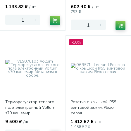
1 133.82 ₽
602.40 ₽
/шт
/шт
753 ₽
-
+
-
+
-10%
Терморегулятор теплого
Розетка с крышкой IP55
пола электронный Voltum
винтовой зажим Plexo
s70 кашемир
серая
9 500 ₽
1 312.67 ₽
/шт
/шт
1 458.52 ₽