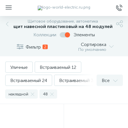
Щитовое оборудование, автоматика
щит навесной пластиковый на 48 модулей
Коллекции
Элементы
Сортировка
Фильтр
2
По умолчанию
ы
Уличные
Встраиваемый 12
Встраиваемый 24
Встраиваемый 36
Все
Встраиваемый 54
накладной
48
Встраиваемый распределительный
Встраиваемый электрический
Навесной 12