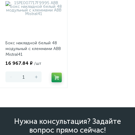
Навесной 24
Навесной 36
Навесной 48
Навесной распределительный
Навесной электрический
Навесной белый
Бокс накладной белый 48
С клеммами
Щиты IP 40
Щиты IP 41
модульный с клеммами ABB
Mistral41
Щиты IP 65
ABB Mistral41
ABB Mistral65
16 967.84 ₽
/шт
Щиты DEKraft
-
+
Нужна консультация? Задайте
вопрос прямо сейчас!