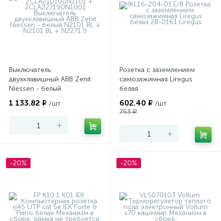
Выключатель
Розетка с заземлением
двухклавишный ABB Zenit
самозажимная Liregus
Niessen - белый
белая
1 133.82 ₽
602.40 ₽
/шт
/шт
753 ₽
-
+
-
+
-20%
-20%