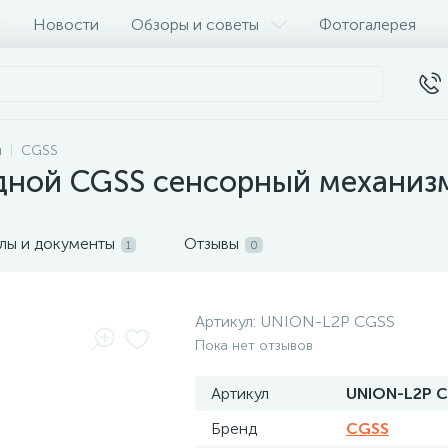
Новости
Обзоры и советы
Фотогалерея
и
CGSS
дной CGSS сенсорный механиз
лы и документы
Отзывы
1
0
Артикул:
UNION-L2Р CGSS
Пока нет отзывов
Артикул
UNION-L2Р 
Бренд
CGSS