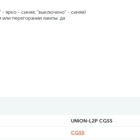
- ярко - синяя; "выключено" - синяя)
 или перегорании лампы: да
UNION-L2Р CGSS
CGSS