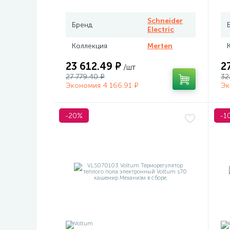
Merten
Schneider
Бренд
Electric
Коллекция
Merten
23 612.49 ₽
2
/шт
27 779.40 ₽
32
Экономия 4 166.91 ₽
Эк
-20%
-1