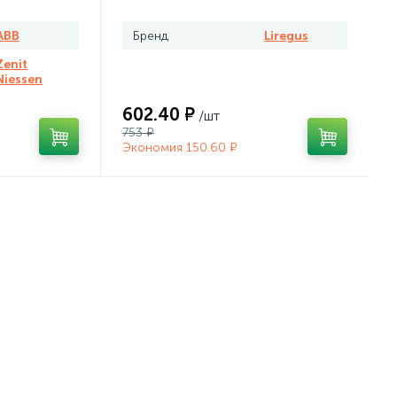
ABB
Бренд
Liregus
Zenit
Niessen
602.40 ₽
/шт
753 ₽
Экономия 150.60 ₽