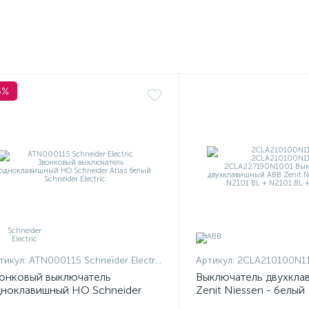
5%
тикул:
ATN000115 Schneider Electric
Артикул:
2CLA210100N1101 + 2CLA210100N
онковый выключатель
Выключатель двухкла
ноклавишный НО Schneider
Zenit Niessen - белый
las белый