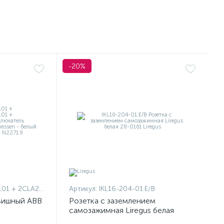
-20%
1101 + 2CLA227190N1001
Артикул:
IKL16-204-01.E/B
вишный ABB
Розетка с заземлением
самозажимная Liregus белая