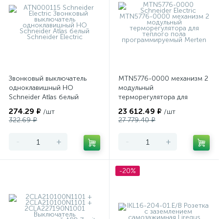
Звонковый выключатель
MTN5776-0000 механизм 2
одноклавишный НО
модульный
Schneider Atlas белый
терморегулятора для
теплого пола
274.29 ₽
23 612.49 ₽
/шт
/шт
программируемый Merten
322.69 ₽
27 779.40 ₽
-
+
-
+
-20%