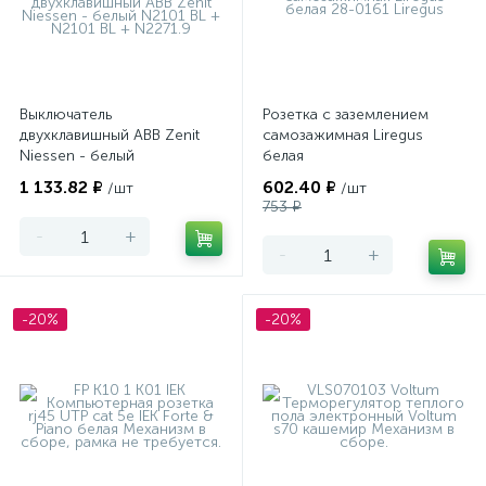
Выключатель
Розетка с заземлением
двухклавишный ABB Zenit
самозажимная Liregus
Niessen - белый
белая
1 133.82 ₽
602.40 ₽
/шт
/шт
753 ₽
-
+
-
+
-20%
-20%