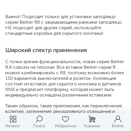
Важно! Подходит только для установки заподлицо
серии Berker R8 с закрывающими рамками заподлицо.
НЕ подходит для других серий, используйте
стандартные коробки для скрытого монтажа!
Широкий спектр применения
С точки зрения функциональности, новая серия Berker
R.8 совсем не плоская. Все вставки Berker серии R
можно комбинировать с R8, поэтому возможно более
150 вариантов выключателей и розеток. Коллекция
состоит из вставок для скрытого монтажа и датчиков
KNX и предлагает платформу, которая может быть
индивидуально оснащена различными вставками.
Таким образом, такие приложения, как переключение
вслепую, затемнение декоративного освещения и
обнаружение движения, очень легко интегрировать в
ваше распределительное устройство. Но также
Каталог
Поиск
Избранное
Корзина
Войти
установка USB-разъема или настенной розетки RJ45 -