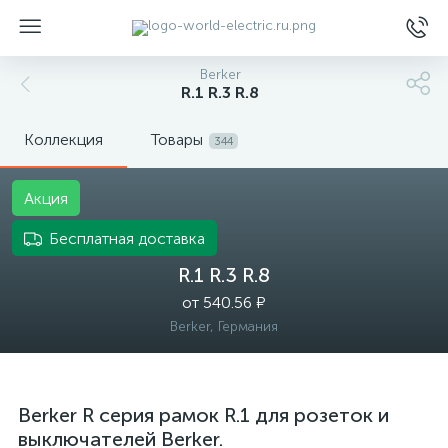
Berker
R.1 R.3 R.8
Коллекция
Товары
344
Акция
ы
Бесплатная доставка
R.1 R.3 R.8
от 540.56 ₽
Berker, Германия
Berker R серия рамок R.1 для розеток и
выключателей Berker.