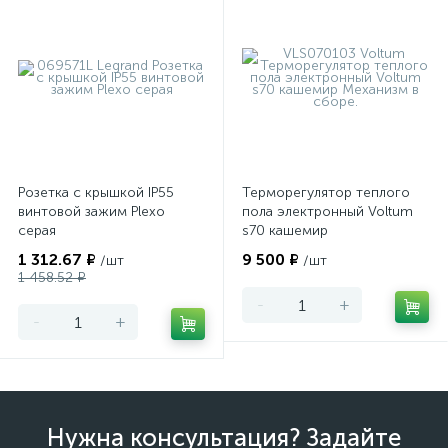
Розетка с крышкой IP55
Терморегулятор теплого
винтовой зажим Plexo
пола электронный Voltum
серая
s70 кашемир
1 312.67 ₽
9 500 ₽
/шт
/шт
1 458.52 ₽
-
+
-
+
Нужна консультация? Задайте