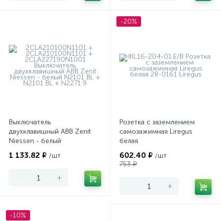
-20%
Выключатель
Розетка с заземлением
двухклавишный ABB Zenit
самозажимная Liregus
Niessen - белый
белая
1 133.82 ₽
602.40 ₽
/шт
/шт
753 ₽
-
+
-
+
-10%