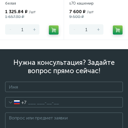
белая
s70 кашемир
1 325.84 ₽
7 600 ₽
/шт
/шт
1 657.30 ₽
9 500 ₽
-
+
-
+
Нужна консультация? Задайте
вопрос прямо сейчас!
+7