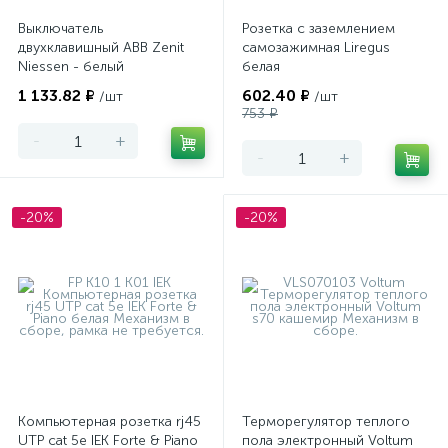
Выключатель
Розетка с заземлением
двухклавишный ABB Zenit
самозажимная Liregus
Niessen - белый
белая
1 133.82 ₽
602.40 ₽
/шт
/шт
753 ₽
-
+
-
+
-20%
-20%
Компьютерная розетка rj45
Терморегулятор теплого
UTP cat 5e IEK Forte & Piano
пола электронный Voltum