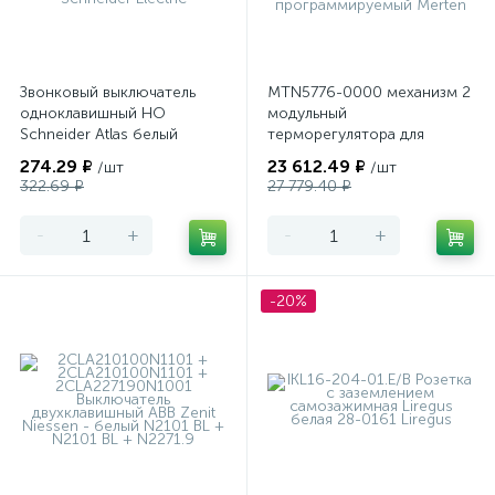
Звонковый выключатель
MTN5776-0000 механизм 2
одноклавишный НО
модульный
Schneider Atlas белый
терморегулятора для
теплого пола
274.29 ₽
23 612.49 ₽
/шт
/шт
программируемый Merten
322.69 ₽
27 779.40 ₽
-
+
-
+
-20%