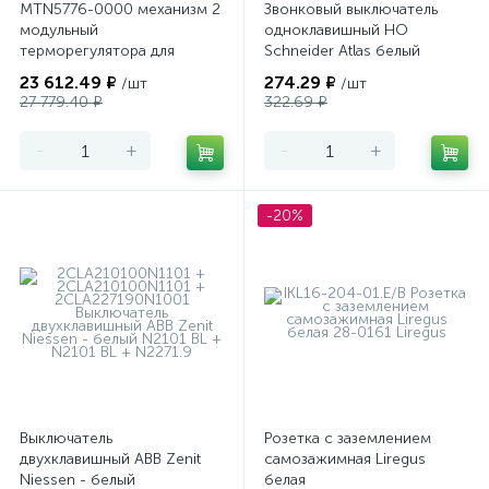
MTN5776-0000 механизм 2
Звонковый выключатель
модульный
одноклавишный НО
терморегулятора для
Schneider Atlas белый
теплого пола
23 612.49 ₽
274.29 ₽
/шт
/шт
программируемый Merten
27 779.40 ₽
322.69 ₽
-
+
-
+
-20%
Выключатель
Розетка с заземлением
двухклавишный ABB Zenit
самозажимная Liregus
Niessen - белый
белая