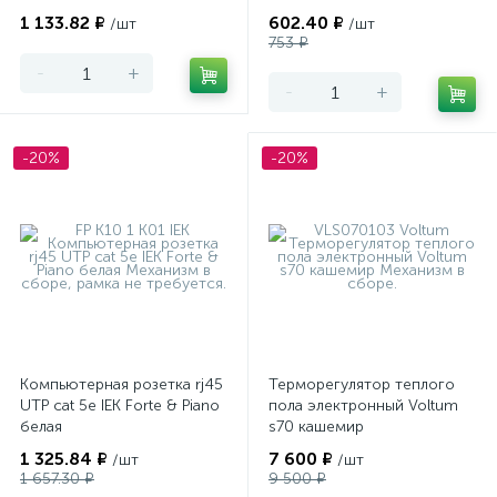
1 133.82 ₽
602.40 ₽
/шт
/шт
753 ₽
-
+
-
+
-20%
-20%
Компьютерная розетка rj45
Терморегулятор теплого
UTP cat 5e IEK Forte & Piano
пола электронный Voltum
белая
s70 кашемир
1 325.84 ₽
7 600 ₽
/шт
/шт
1 657.30 ₽
9 500 ₽