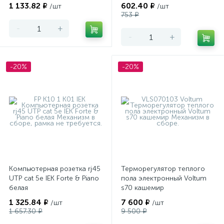
1 133.82 ₽
602.40 ₽
/шт
/шт
753 ₽
-
+
-
+
-20%
-20%
Компьютерная розетка rj45
Терморегулятор теплого
UTP cat 5e IEK Forte & Piano
пола электронный Voltum
белая
s70 кашемир
1 325.84 ₽
7 600 ₽
/шт
/шт
1 657.30 ₽
9 500 ₽