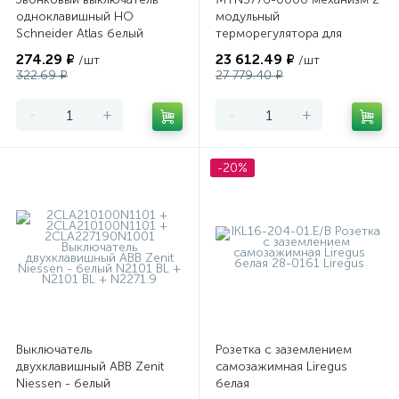
одноклавишный НО
модульный
Schneider Atlas белый
терморегулятора для
теплого пола
274.29 ₽
23 612.49 ₽
/шт
/шт
программируемый Merten
322.69 ₽
27 779.40 ₽
-
+
-
+
-20%
Выключатель
Розетка с заземлением
двухклавишный ABB Zenit
самозажимная Liregus
Niessen - белый
белая