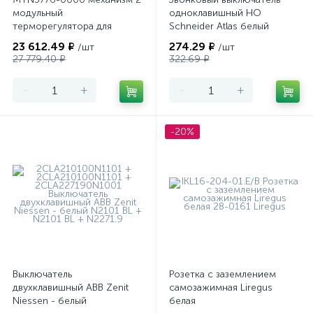
модульный
одноклавишный НО
терморегулятора для
Schneider Atlas белый
теплого пола
23 612.49 ₽
274.29 ₽
/шт
/шт
программируемый Merten
27 779.40 ₽
322.69 ₽
-
+
-
+
-20%
Выключатель
Розетка с заземлением
двухклавишный ABB Zenit
самозажимная Liregus
Niessen - белый
белая