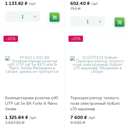
1 133.82 ₽
602.40 ₽
/шт
/шт
753 ₽
-
+
-
+
-20%
-20%
Компьютерная розетка rj45
Терморегулятор теплого
UTP cat 5e IEK Forte & Piano
пола электронный Voltum
белая
s70 кашемир
1 325.84 ₽
7 600 ₽
/шт
/шт
1 657.30 ₽
9 500 ₽