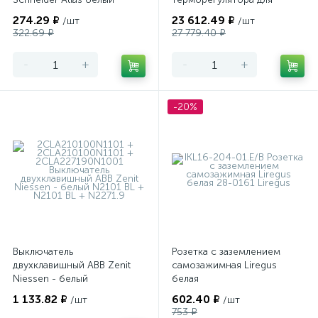
теплого пола
274.29 ₽
23 612.49 ₽
/шт
/шт
программируемый Merten
322.69 ₽
27 779.40 ₽
-
+
-
+
-20%
Выключатель
Розетка с заземлением
двухклавишный ABB Zenit
самозажимная Liregus
Niessen - белый
белая
1 133.82 ₽
602.40 ₽
/шт
/шт
753 ₽