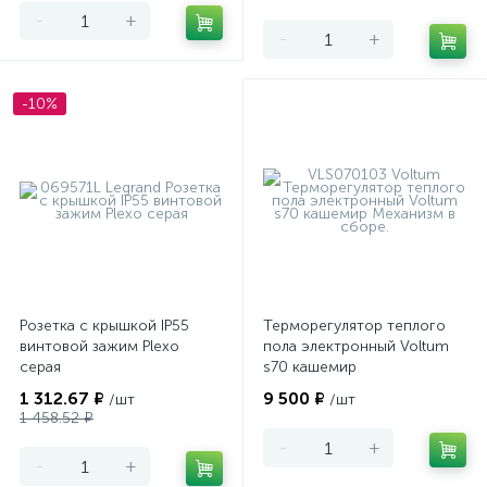
-
+
-
+
-10%
Розетка с крышкой IP55
Терморегулятор теплого
винтовой зажим Plexo
пола электронный Voltum
серая
s70 кашемир
1 312.67 ₽
9 500 ₽
/шт
/шт
1 458.52 ₽
-
+
-
+