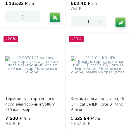
1 133.82 ₽
602.40 ₽
/шт
/шт
753 ₽
-
+
-
+
-20%
-20%
Терморегулятор теплого
Компьютерная розетка rj45
пола электронный Voltum
UTP cat 5e IEK Forte & Piano
s70 кашемир
белая
7 600 ₽
1 325.84 ₽
/шт
/шт
9 500 ₽
1 657.30 ₽