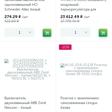
одноклавишный НО
модульный
Schneider Atlas белый
терморегулятора для
теплого пола
274.29 ₽
23 612.49 ₽
/шт
/шт
программируемый Merten
322.69 ₽
27 779.40 ₽
-
+
-
+
-20%
Выключатель
Розетка с заземлением
двухклавишный ABB Zenit
самозажимная Liregus
Niessen - белый
белая