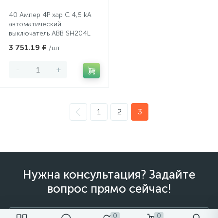
40 Ампер 4P хар C 4,5 kA
автоматический
выключатель ABB SH204L
3 751.19 ₽
/шт
-
+
1
2
3
Нужна консультация? Задайте
вопрос прямо сейчас!
0
0