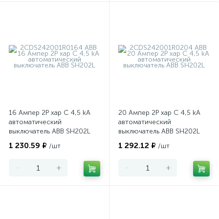
16 Ампер 2P хар C 4,5 kA
20 Ампер 2P хар C 4,5 kA
автоматический
автоматический
выключатель ABB SH202L
выключатель ABB SH202L
1 230.59 ₽
1 292.12 ₽
/шт
/шт
-
+
-
+