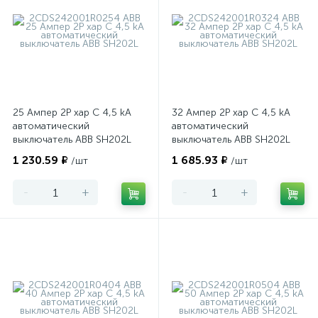
25 Ампер 2P хар C 4,5 kA
32 Ампер 2P хар C 4,5 kA
автоматический
автоматический
выключатель ABB SH202L
выключатель ABB SH202L
1 230.59 ₽
1 685.93 ₽
/шт
/шт
-
+
-
+