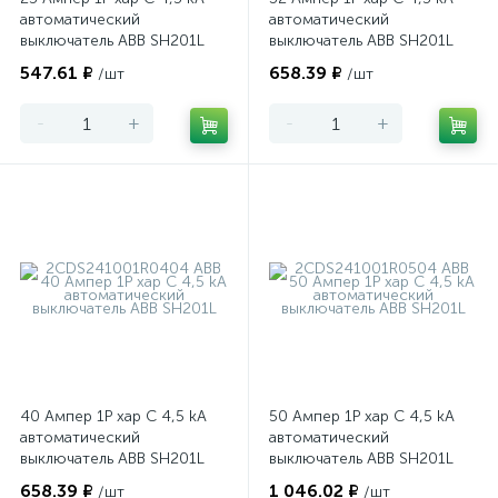
автоматический
автоматический
выключатель ABB SH201L
выключатель ABB SH201L
547.61 ₽
658.39 ₽
/шт
/шт
-
+
-
+
40 Ампер 1P хар C 4,5 kA
50 Ампер 1P хар C 4,5 kA
автоматический
автоматический
выключатель ABB SH201L
выключатель ABB SH201L
658.39 ₽
1 046.02 ₽
/шт
/шт