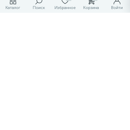
Каталог
Поиск
Избранное
Корзина
Войти
+7
Отправить сообщение
Акции и скидки
Бренды