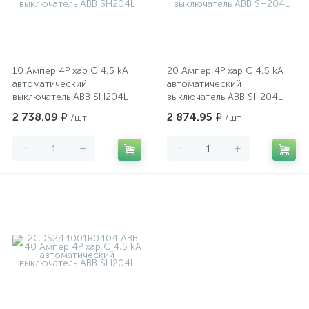
10 Ампер 4P хар C 4,5 kA
20 Ампер 4P хар C 4,5 kA
автоматический
автоматический
выключатель ABB SH204L
выключатель ABB SH204L
2 738.09 ₽
2 874.95 ₽
/шт
/шт
-
+
-
+