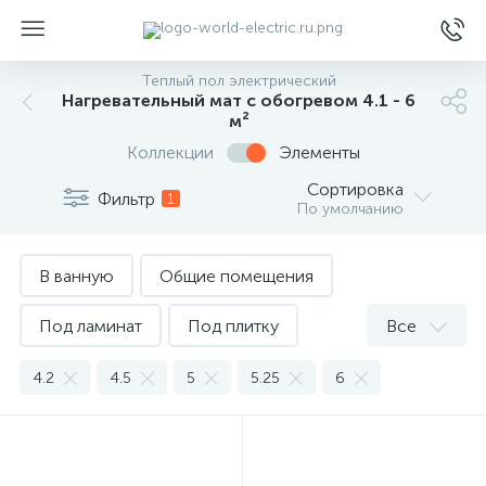
Теплый пол электрический
Нагревательный мат c обогревом 4.1 - 6
м²
Коллекции
Элементы
Сортировка
Фильтр
1
По умолчанию
ы
В ванную
Общие помещения
Под ламинат
Под плитку
Все
Экранированный
Обогрев 0.4 - 2 м²
4.2
4.5
5
5.25
6
Обогрев 2.1 - 4 м²
Обогрев 4.1 - 6 м²
Обогрев 6.1 - 8 м²
Обогрев 8.1 - 12 м²