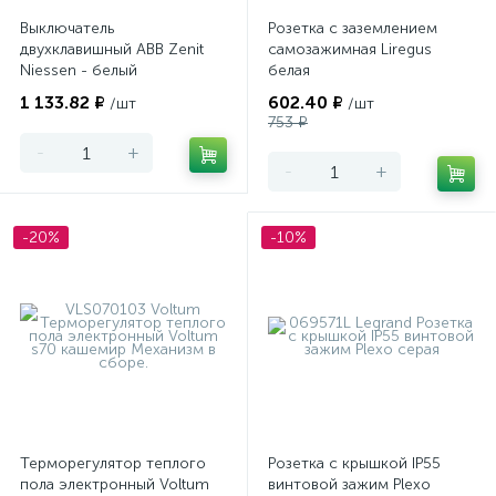
Выключатель
Розетка с заземлением
двухклавишный ABB Zenit
самозажимная Liregus
Niessen - белый
белая
1 133.82 ₽
602.40 ₽
/шт
/шт
753 ₽
-
+
-
+
-20%
-10%
Терморегулятор теплого
Розетка с крышкой IP55
пола электронный Voltum
винтовой зажим Plexo