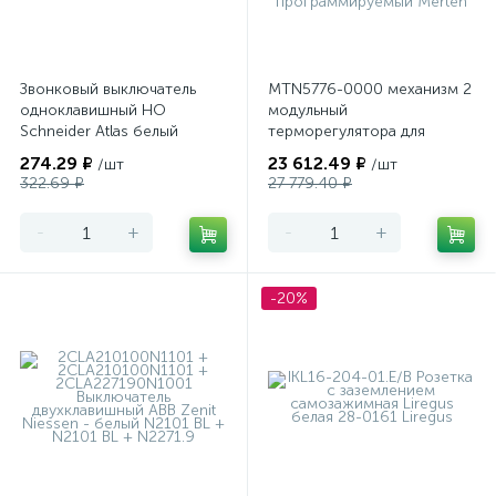
Звонковый выключатель
MTN5776-0000 механизм 2
одноклавишный НО
модульный
Schneider Atlas белый
терморегулятора для
теплого пола
274.29 ₽
23 612.49 ₽
/шт
/шт
программируемый Merten
322.69 ₽
27 779.40 ₽
-
+
-
+
-20%