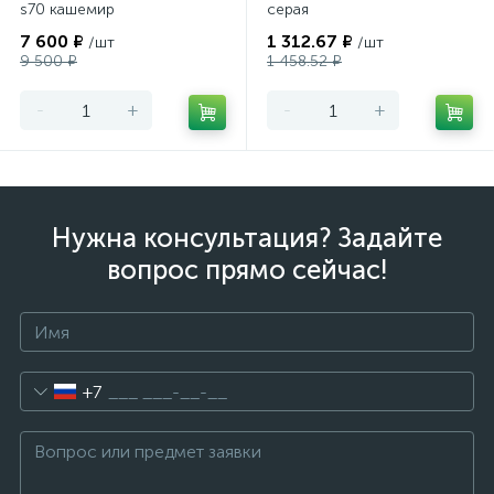
s70 кашемир
серая
7 600 ₽
1 312.67 ₽
/шт
/шт
9 500 ₽
1 458.52 ₽
-
+
-
+
Нужна консультация? Задайте
вопрос прямо сейчас!
+7