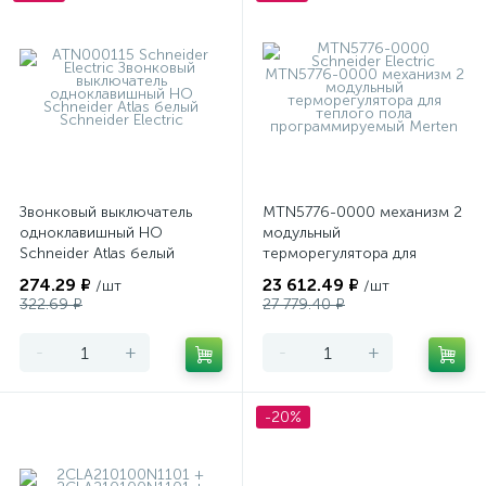
Звонковый выключатель
MTN5776-0000 механизм 2
одноклавишный НО
модульный
Schneider Atlas белый
терморегулятора для
теплого пола
274.29 ₽
23 612.49 ₽
/шт
/шт
программируемый Merten
322.69 ₽
27 779.40 ₽
-
+
-
+
-20%