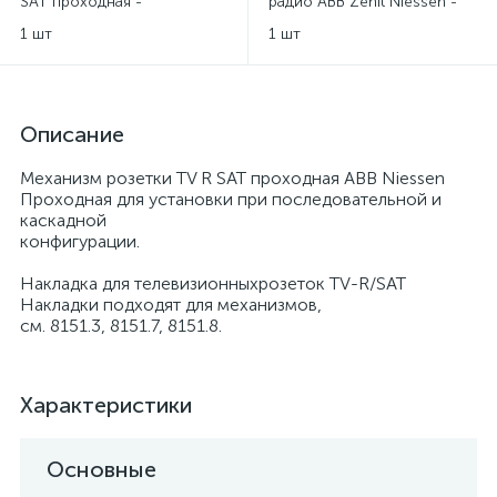
SAT проходная -
радио ABB Zenit Niessen -
комбинированная ABB
серебряный
1 шт
1 шт
Niessen
Описание
Механизм розетки TV R SAT проходная ABB Niessen
Проходная для установки при последовательной и
каскадной
конфигурации.
Накладка для телевизионныхрозеток TV-R/SAT
Накладки подходят для механизмов,
см. 8151.3, 8151.7, 8151.8.
Характеристики
Основные