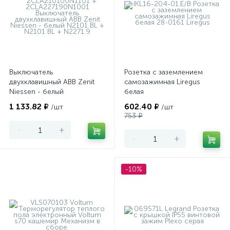
Выключатель
Розетка с заземлением
двухклавишный ABB Zenit
самозажимная Liregus
Niessen - белый
белая
1 133.82 ₽
602.40 ₽
/шт
/шт
753 ₽
-
+
-
+
-10%