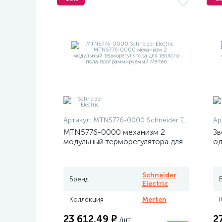
Артикул:
MTN5776-0000 Schneider Electric
Ар
MTN5776-0000 механизм 2
Зв
модульный терморегулятора для
од
теплого пола программируемый
At
Merten
Schneider
Бренд
Electric
Коллекция
Merten
23 612.49 ₽
2
/шт