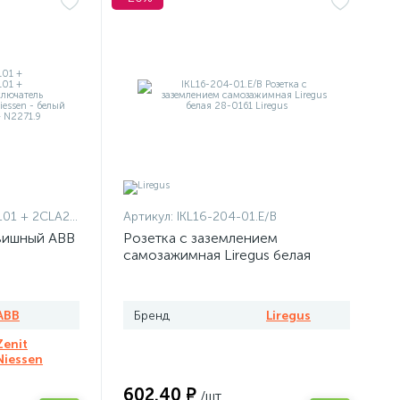
1101 + 2CLA227190N1001
Артикул:
IKL16-204-01.E/B
вишный ABB
Розетка с заземлением
самозажимная Liregus белая
ABB
Бренд
Liregus
Zenit
Niessen
602.40 ₽
/шт