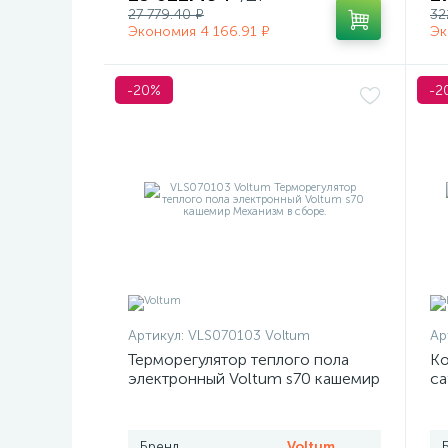
27 779.40 ₽
32
Экономия 4 166.91 ₽
Эк
-20%
-2
Артикул:
VLS070103 Voltum
Ар
Терморегулятор теплого пола
Ко
электронный Voltum s70 кашемир
ca
Бренд
Voltum