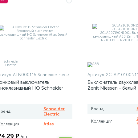
тикул:
ATN000115 Schneider Electric
Артикул:
2CLA210100N1101 + 2CLA210100N
онковый выключатель
Выключатель двухкла
ноклавишный НО Schneider
Zenit Niessen - белый
las белый
Schneider
Бренд
Бренд
Electric
Коллекция
Коллекция
Atlas
74.29 ₽
/шт