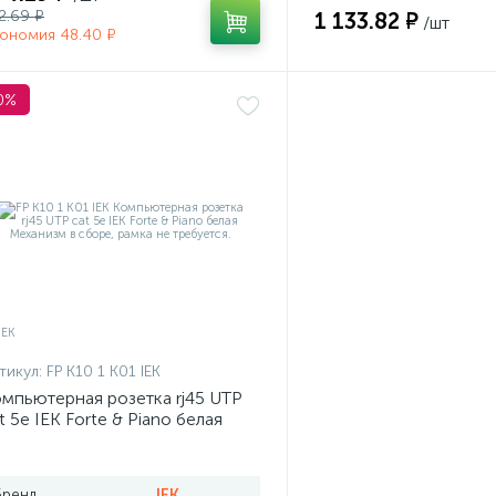
2.69 ₽
1 133.82 ₽
/шт
ономия 48.40 ₽
0%
тикул:
FP K10 1 K01 IEK
мпьютерная розетка rj45 UTP
t 5e IEK Forte & Piano белая
Бренд
IEK