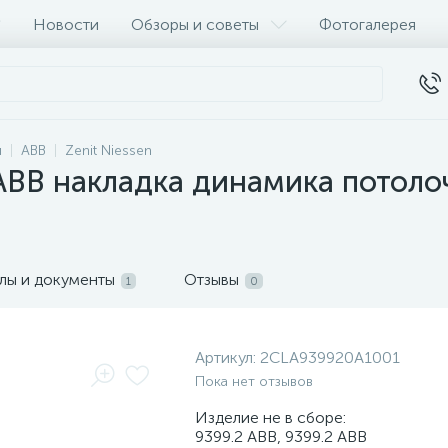
Новости
Обзоры и советы
Фотогалерея
и
ABB
Zenit Niessen
B накладка динамика потолочн
лы и документы
Отзывы
1
0
Артикул:
2CLA939920A1001
Пока нет отзывов
Изделие не в сборе:
9399.2 ABB, 9399.2 ABB