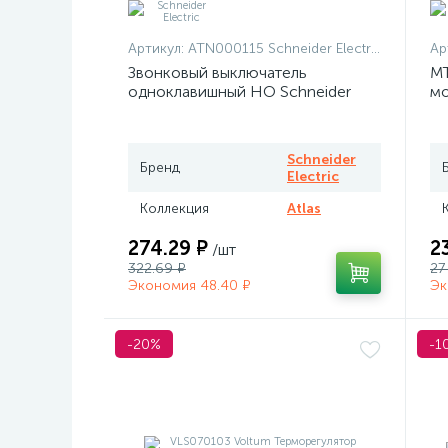
Артикул:
ATN000115 Schneider Electric
Ар
Звонковый выключатель
MT
одноклавишный НО Schneider
мо
Atlas белый
те
Me
Schneider
Бренд
Electric
Коллекция
Atlas
274.29 ₽
2
/шт
322.69 ₽
27
Экономия 48.40 ₽
Эк
-20%
-1