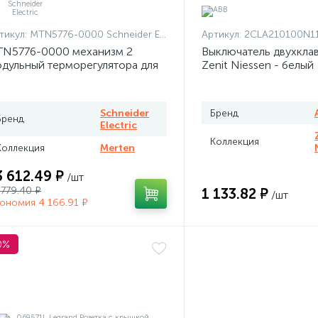
тикул:
MTN5776-0000 Schneider Electric
Артикул:
2CLA210100N1101 + 2CLA210100N
N5776-0000 механизм 2
Выключатель двухкла
дульный терморегулятора для
Zenit Niessen - белый
плого пола программируемый
rten
Schneider
Бренд
Бренд
Electric
Коллекция
Коллекция
Merten
3 612.49 ₽
/шт
 779.40 ₽
1 133.82 ₽
/шт
ономия 4 166.91 ₽
0%