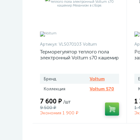
Артикул:
VLS070103 Voltum
Ар
Терморегулятор теплого пола
Ро
электронный Voltum s70 кашемир
за
Бренд
Voltum
Коллекция
Voltum S70
7 600 ₽
1
/шт
9 500 ₽
1 
Экономия 1 900 ₽
Эк