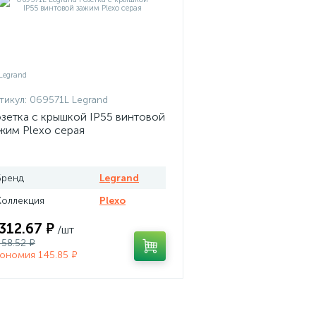
тикул:
069571L Legrand
зетка с крышкой IP55 винтовой
жим Plexo серая
Бренд
Legrand
Коллекция
Plexo
 312.67 ₽
/шт
458.52 ₽
ономия 145.85 ₽