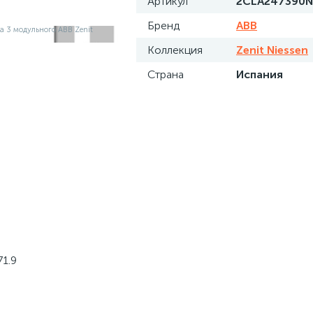
Артикул
2CLA247390N
Бренд
ABB
Коллекция
Zenit Niessen
Страна
Испания
1.9