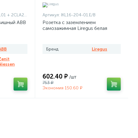
1101 + 2CLA227190N1001
Артикул:
IKL16-204-01.E/B
вишный ABB
Розетка с заземлением
самозажимная Liregus белая
ABB
Бренд
Liregus
Zenit
Niessen
602.40 ₽
/шт
753 ₽
Экономия 150.60 ₽