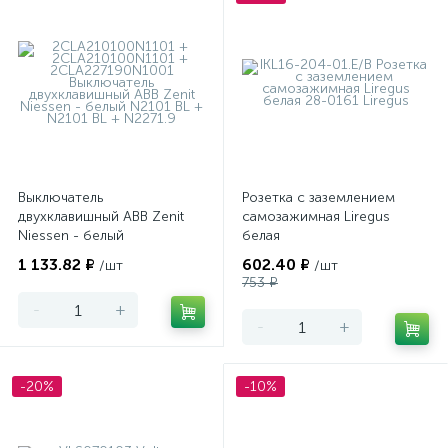
Выключатель
Розетка с заземлением
двухклавишный ABB Zenit
самозажимная Liregus
Niessen - белый
белая
1 133.82 ₽
602.40 ₽
/шт
/шт
753 ₽
-
+
-
+
-20%
-10%