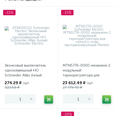
-15%
-15%
Звонковый выключатель
MTN5776-0000 механизм 2
одноклавишный НО
модульный
Schneider Atlas белый
терморегулятора для
теплого пола
274.29 ₽
23 612.49 ₽
/шт
/шт
программируемый Merten
322.69 ₽
27 779.40 ₽
-
+
-
+
-20%