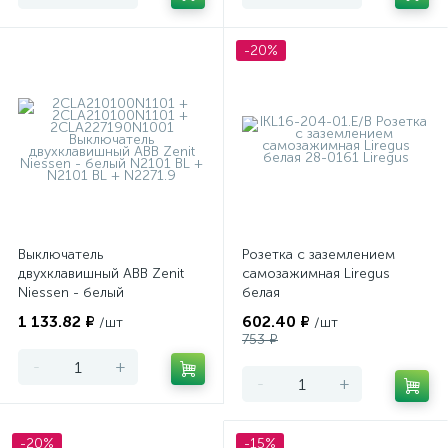
-20%
Выключатель
Розетка с заземлением
двухклавишный ABB Zenit
самозажимная Liregus
Niessen - белый
белая
1 133.82 ₽
602.40 ₽
/шт
/шт
753 ₽
-
+
-
+
-20%
-15%