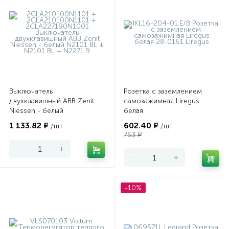
Выключатель
Розетка с заземлением
двухклавишный ABB Zenit
самозажимная Liregus
Niessen - белый
белая
1 133.82 ₽
602.40 ₽
/шт
/шт
753 ₽
-
+
-
+
-10%